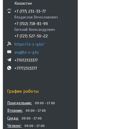
Казахстан
+7 (777) 231-33-77
Владислав Вячеславович
+7 (702) 718-81-99
Евгений Александрович
+7 (727) 327-30-22
https://a-s-g.kz/
asg@a-s-g.kz
+77072313377
+77772313377
График работы
Понедельник
09:00
17:00
Вторник
09:00
17:00
Среда
09:00
17:00
Четверг
09:00
17:00