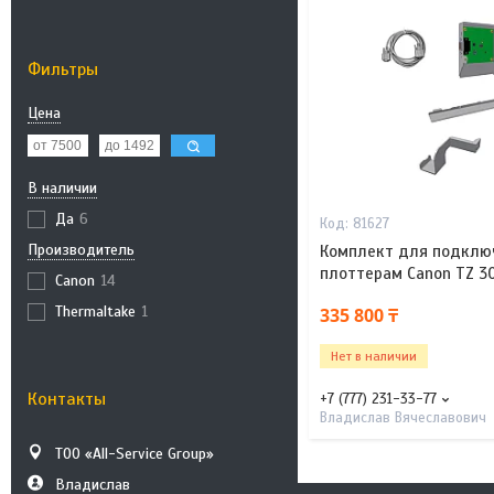
Фильтры
Цена
В наличии
Да
6
81627
Производитель
Комплект для подключ
плоттерам Canon TZ 3
Canon
14
Thermaltake
1
335 800 ₸
Нет в наличии
Контакты
+7 (777) 231-33-77
Владислав Вячеславович
ТОО «All-Service Group»
Владислав