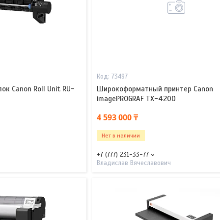
73497
ок Canon Roll Unit RU-
Широкоформатный принтер Canon
imagePROGRAF TX-4200
4 593 000 ₸
Нет в наличии
+7 (777) 231-33-77
Владислав Вячеславович