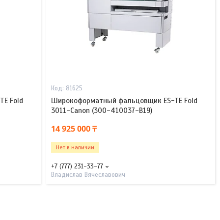
81625
E Fold
Широкоформатный фальцовщик ES-TE Fold
3011-Canon (300-410037-B19)
14 925 000 ₸
Нет в наличии
+7 (777) 231-33-77
Владислав Вячеславович