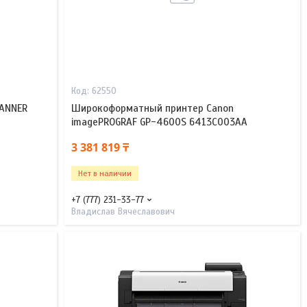
62550
ANNER
Широкоформатный принтер Canon
imagePROGRAF GP-4600S 6413C003AA
3 381 819 ₸
Нет в наличии
+7 (777) 231-33-77
Владислав Вячеславович