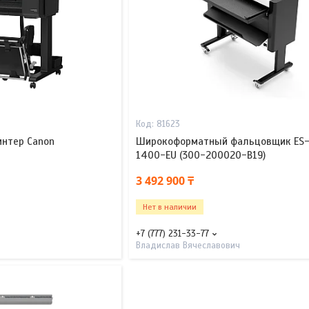
81623
нтер Canon
Широкоформатный фальцовщик ES-T
1400-EU (300-200020-B19)
3 492 900 ₸
Нет в наличии
+7 (777) 231-33-77
Владислав Вячеславович