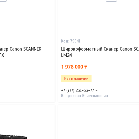
79641
нер Canon SCANNER
Широкоформатный Сканер Canon SC
TX
LM24
1 978 000 ₸
Нет в наличии
+7 (777) 231-33-77
Владислав Вячеславович