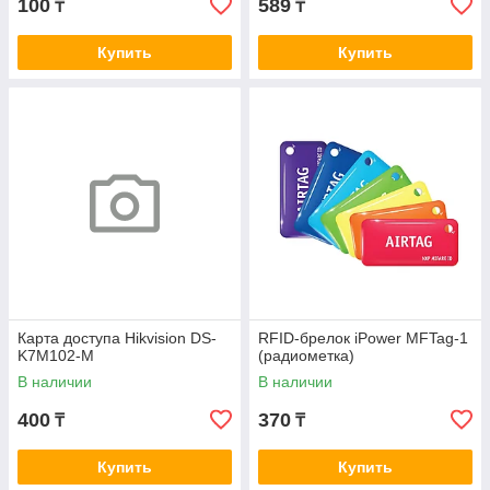
100
589
₸
₸
Купить
Купить
Карта доступа Hikvision DS-
RFID-брелок iPower MFTag-1
K7M102-M
(радиометка)
В наличии
В наличии
400
370
₸
₸
Купить
Купить