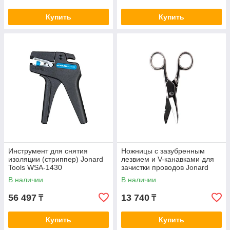
Купить
Купить
Инструмент для снятия
Ножницы с зазубренным
изоляции (стриппер) Jonard
лезвием и V-канавками для
Tools WSA-1430
зачистки проводов Jonard
Tools ES-1964
В наличии
В наличии
56 497
13 740
₸
₸
Купить
Купить