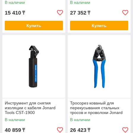
Jonard Tools JIC-186
В наличии
В наличии
15 410
27 352
₸
₸
Купить
Купить
Инструмент для снятия
Тросорез кованый для
изоляции с кабеля Jonard
перекусывания стальных
Tools CST-1900
тросов и проволоки Jonard
Tools WRC-14
В наличии
В наличии
40 859
26 423
₸
₸