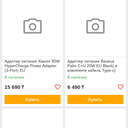
Адаптер питания Xiaomi 90W
Адаптер питания Baseus
HyperCharge Power Adapter
Palm C+U 20W EU Black( в
(3-Port) EU
комлпекте кабель Type-c)
(P10111608113-01)
В наличии
В наличии
15 690
6 490
₸
₸
Купить
Купить