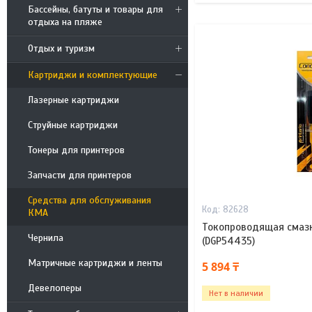
Бассейны, батуты и товары для
отдыха на пляже
Отдых и туризм
Картриджи и комплектующие
Лазерные картриджи
Струйные картриджи
Тонеры для принтеров
Запчасти для принтеров
Средства для обслуживания
82628
КМА
Токопроводящая смазка 
Чернила
(DGP54435)
Матричные картриджи и ленты
5 894 ₸
Девелоперы
Нет в наличии