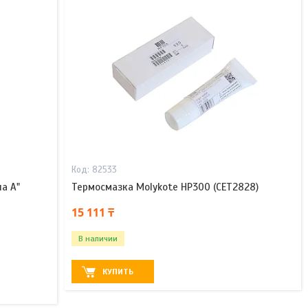
82533
а А"
Термосмазка Molykote HP300 (CET2828)
15 111 ₸
В наличии
КУПИТЬ