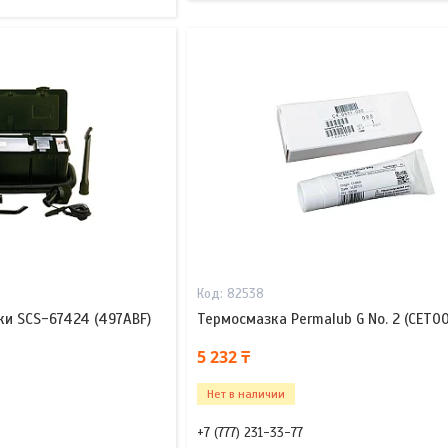
82538
ки SCS-67424 (497ABF)
Термосмазка Permalub G No. 2 (CET0
5 232 ₸
Нет в наличии
+7 (777) 231-33-77