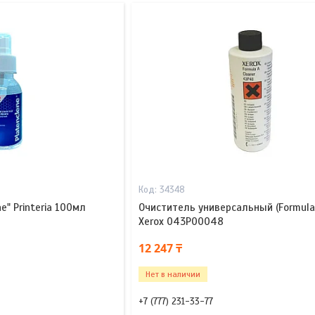
34348
e" Printeria 100мл
Очиститель универсальный (Formula 
Xerox 043P00048
12 247 ₸
Нет в наличии
+7 (777) 231-33-77