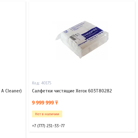
40175
A Cleaner)
Салфетки чистящие Xerox 603T80282
9 999 999 ₸
Нет в наличии
+7 (777) 231-33-77