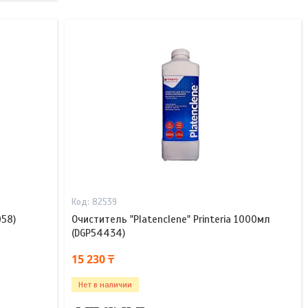
82539
058)
Очиститель "Platenclene" Printeria 1000мл
(DGP54434)
15 230 ₸
Нет в наличии