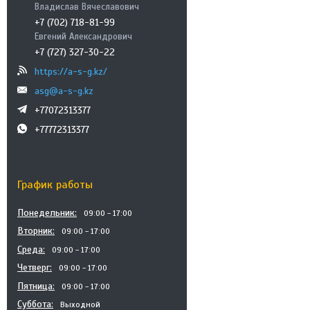
Владислав Вячеславович
+7 (702) 718-81-99
Евгений Александрович
+7 (727) 327-30-22
https://a-s-g.kz/
asg@a-s-g.kz
+77072313377
+77772313377
График работы
Понедельник
09:00
17:00
Вторник
09:00
17:00
Среда
09:00
17:00
Четверг
09:00
17:00
Пятница
09:00
17:00
Суббота
Выходной