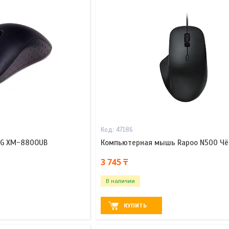
47186
XG XM-880OUB
Компьютерная мышь Rapoo N500 Ч
3 745 ₸
В наличии
КУПИТЬ