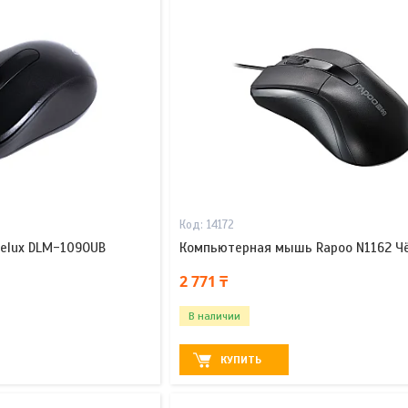
14172
elux DLM-109OUB
Компьютерная мышь Rapoo N1162 Ч
2 771 ₸
В наличии
КУПИТЬ