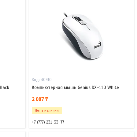
30910
lack
Компьютерная мышь Genius DX-110 White
2 087 ₸
Нет в наличии
+7 (777) 231-33-77