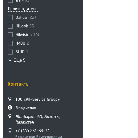
Да
401
Производитель
Dahua
227
HiLook
55
Hikvision
173
IMOU
2
SHIP
1
Еще 5
Контакты
ТОО «All-Service Group»
Владислав
Жолбарыс 4/1, Алматы,
Казахстан
+7 (777) 231-33-77
Владислав Вячеславович