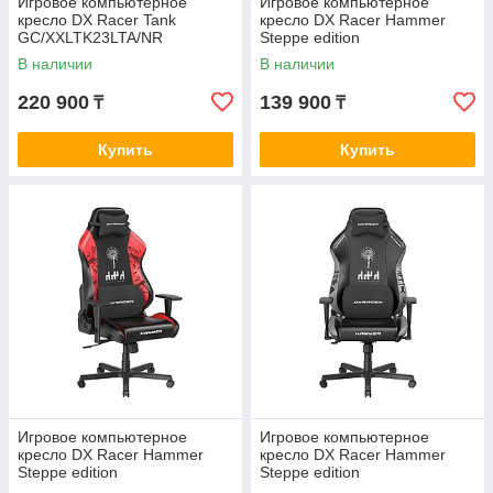
Игровое компьютерное
Игровое компьютерное
кресло DX Racer Tank
кресло DX Racer Hammer
GC/XXLTK23LTA/NR
Steppe edition
GC/LHE23LTALTD/QZQ.E
В наличии
В наличии
220 900
139 900
₸
₸
Купить
Купить
Игровое компьютерное
Игровое компьютерное
кресло DX Racer Hammer
кресло DX Racer Hammer
Steppe edition
Steppe edition
GC/LHE23LTA/QZQ.NR
GC/LHE23LTA/QZQ.N