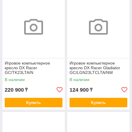
Игровое компьютерное
Игровое компьютерное
кресло DX Racer
кресло DX Racer Gladiator
GC/TK23LTA/N
GC/LGN23LTCLTA/NW
В наличии
В наличии
220 900
124 900
₸
₸
Купить
Купить