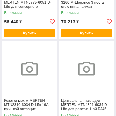
MERTEN MTN5775-6051 D-
3260 M-Elegance 3 поста
Life для сенсорного
стеклянная алмаз
термостата шампань
В наличии
В наличии
56 440
70 213
₸
₸
Купить
Купить
Розетка мех-м MERTEN
Центральная накладка
MTN2310-6034 D-Life 16А с
MERTEN MTN4521-6034 D-
крышкой антрацит
Life для розетки 1-ой RJ45
антрацит
В наличии
В наличии