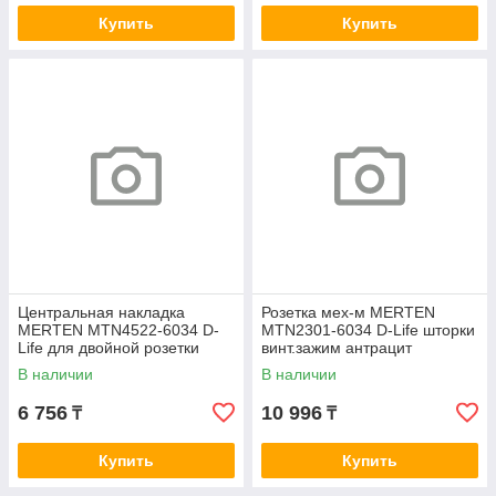
Купить
Купить
Центральная накладка
Розетка мех-м MERTEN
MERTEN MTN4522-6034 D-
MTN2301-6034 D-Life шторки
Life для двойной розетки
винт.зажим антрацит
RJ45 антрацит
В наличии
В наличии
6 756
10 996
₸
₸
Купить
Купить