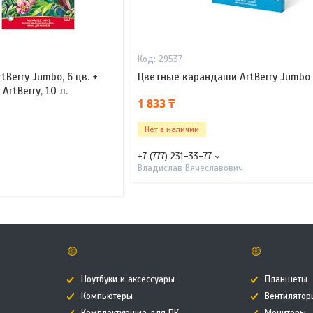
29537
Berry Jumbo, 6 цв. +
Цветные карандаши ArtBerry Jumbo 
rtBerry, 10 л.
1 833 ₸
Нет в наличии
+7 (777) 231-33-77
Владислав Вячеславович
🟡
🟡
Ноутбуки и аксессуары
Планшеты
Компьютеры
Вентилятор