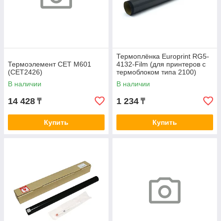
Термоплёнка Europrint RG5-
Термоэлемент СЕТ М601
4132-Film (для принтеров с
(CET2426)
термоблоком типа 2100)
В наличии
В наличии
14 428
1 234
₸
₸
Купить
Купить