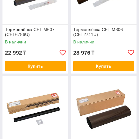
Термоплёнка CET M607
Термоплёнка CET M806
(CET6786U)
(CET2741U)
В наличии
В наличии
22 992
28 976
₸
₸
Купить
Купить