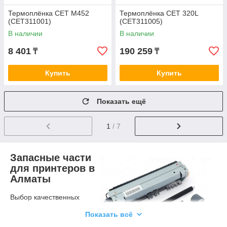
Термоплёнка CET M452
Термоплёнка CET 320L
(CET311001)
(CET311005)
В наличии
В наличии
8 401
190 259
₸
₸
Купить
Купить
Показать ещё
1
/ 7
Запасные части
для принтеров в
Алматы
Выбор качественных
запчастей и
Показать всё
комплектующих для
принтеров и