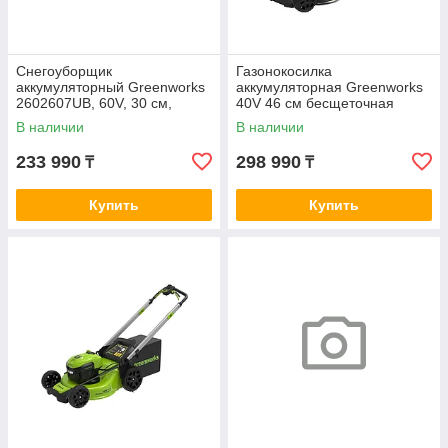
Снегоуборщик
Газонокосилка
аккумуляторный Greenworks
аккумуляторная Greenworks
2602607UB, 60V, 30 см,
40V 46 см бесщеточная
бесщеточный, с 1хАКБ 4 Ач и
самоходная c 1хАКБ 4 Ач и
В наличии
В наличии
ЗУ
ЗУ
233 990
298 990
₸
₸
Купить
Купить