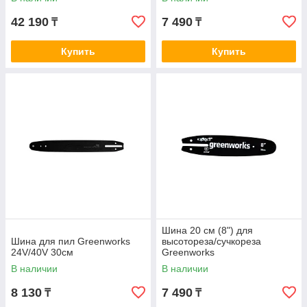
телескоп. ручкой
42 190
7 490
₸
₸
Купить
Купить
Шина 20 см (8") для
Шина для пил Greenworks
высотореза/сучкореза
24V/40V 30см
Greenworks
В наличии
В наличии
8 130
7 490
₸
₸