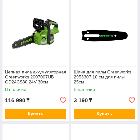
Цепная пила аккумуляторная
Шина для пилы Greenworks
Greenworks 2007007UB
2953307 10 см для пилы
GD24CS30 24V 30см
25см
бесщеточная c 1хАКБ 4 Ач и
В наличии
В наличии
ЗУ
116 990
3 190
₸
₸
Купить
Купить