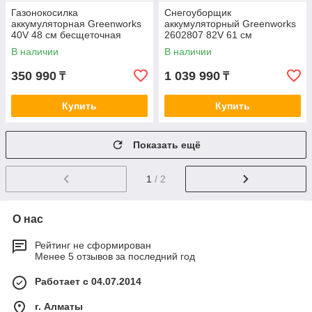
Газонокосилка
Снегоуборщик
аккумуляторная Greenworks
аккумуляторный Greenworks
40V 48 см бесщеточная
2602807 82V 61 см
самоходная c 1хАКБ 4 Ач и
самоходный бесщеточный
В наличии
В наличии
ЗУ
без АКБ и ЗУ
350 990
1 039 990
₸
₸
Купить
Купить
Показать ещё
1
/ 2
О нас
Рейтинг не сформирован
Менее 5 отзывов за последний год
Работает с 04.07.2014
г. Алматы