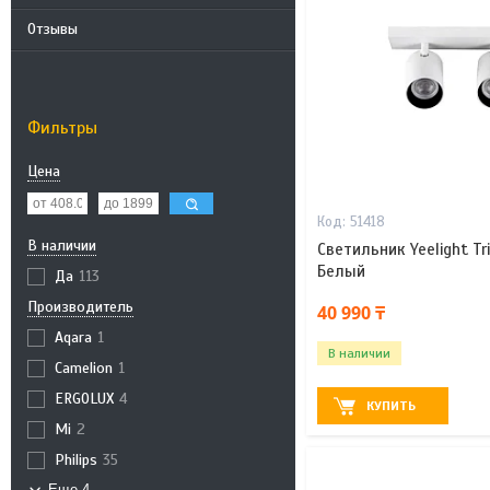
Отзывы
Фильтры
Цена
51418
В наличии
Светильник Yeelight Tri
Белый
Да
113
Производитель
40 990 ₸
Aqara
1
В наличии
Camelion
1
ERGOLUX
4
КУПИТЬ
Mi
2
Philips
35
Еще 4