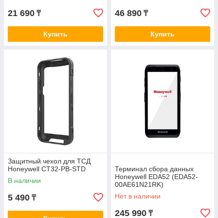
21 690
46 890
₸
₸
Купить
Купить
Защитный чехол для ТСД
Honeywell CT32-PB-STD
Терминал сбора данных
Honeywell EDA52 (EDA52-
В наличии
00AE61N21RK)
Нет в наличии
5 490
₸
245 990
₸