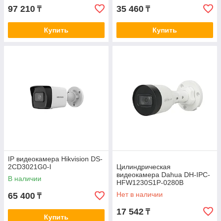
97 210
35 460
₸
₸
Купить
Купить
IP видеокамера Hikvision DS-
2CD3021G0-I
Цилиндрическая
видеокамера Dahua DH-IPC-
В наличии
HFW1230S1P-0280B
Нет в наличии
65 400
₸
17 542
₸
Купить