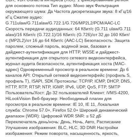
для основного потока Тип аудио: Моно звук Фильтрация
окружающего шума: Да Частота дискретизации звука: 8 кГц/16
кГц Сжатие аудио:
G.711ulaw/G.711alaw/G.722.1/G.726/MP2L2/PCM/AAC-LC
Скорость передачи аудиоданных: 64 Кбит/с (G.711 ulaw/G.711
alaw)/16 Кбит/с (G.722.1)/16 Кбит/с (G.726)/от 32 до 160 Кбит/
с (MP2L2)/от 16 до 64 Кбит/с (AAC-LC) Безопасность: Защита
паролем, сложный пароль, водяной знак, базовая и
дайджест-аутентификация для HTTP, WSSE и дайджест-
аутентификация для открытого сетевого видеоинтерфейса,
журнал аудита безопасности, аутентификация хоста (MAC-
адрес) Одновременный просмотр в реальном времени: До 6
каналов API: Открытый сетевой видеоинтерфейс (профиль S,
профиль T), ISAPI, SDK Протоколы: TCP/IP, ICMP, DHCP, DNS,
HTTP, RTP, RTSP, NTP, IGMP, IPv6, UDP, QoS, FTP, SMTP
Пользователь/Хост: До 32 пользователей Клиент: iVMS-4200,
HiLookVision Веб-браузер: Необходимый плагин для
просмотра в реальном времени: IE 10, IE 11, Локальная
служба: Chrome 57.0+, Firefox 52.0+ Широкий динамический
диапазон (WDR): Цифровой WDR SNR: ≥ 52 дБ
Переключатель день/ночь: День, Ночь, Авто, Расписание
Улучшение изображения: BLC, HLC, 3D DNR Настройки
изображения: Режим поворота, насыщенность, яркость,