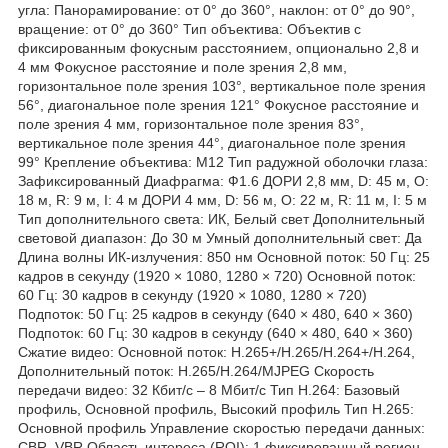
угла: Панорамирование: от 0° до 360°, наклон: от 0° до 90°,
вращение: от 0° до 360° Тип объектива: Объектив с
фиксированным фокусным расстоянием, опционально 2,8 и
4 мм Фокусное расстояние и поле зрения 2,8 мм,
горизонтальное поле зрения 103°, вертикальное поле зрения
56°, диагональное поле зрения 121° Фокусное расстояние и
поле зрения 4 мм, горизонтальное поле зрения 83°,
вертикальное поле зрения 44°, диагональное поле зрения
99° Крепление объектива: М12 Тип радужной оболочки глаза:
Зафиксированный Диафрагма: Ф1.6 ДОРИ 2,8 мм, D: 45 м, O:
18 м, R: 9 м, I: 4 м ДОРИ 4 мм, D: 56 м, O: 22 м, R: 11 м, I: 5 м
Тип дополнительного света: ИК, Белый свет Дополнительный
световой диапазон: До 30 м Умный дополнительный свет: Да
Длина волны ИК-излучения: 850 нм Основной поток: 50 Гц: 25
кадров в секунду (1920 × 1080, 1280 × 720) Основной поток:
60 Гц: 30 кадров в секунду (1920 × 1080, 1280 × 720)
Подпоток: 50 Гц: 25 кадров в секунду (640 × 480, 640 × 360)
Подпоток: 60 Гц: 30 кадров в секунду (640 × 480, 640 × 360)
Сжатие видео: Основной поток: H.265+/H.265/H.264+/H.264,
Дополнительный поток: H.265/H.264/MJPEG Скорость
передачи видео: 32 Кбит/с – 8 Мбит/с Тип H.264: Базовый
профиль, Основной профиль, Высокий профиль Тип H.265:
Основной профиль Управление скоростью передачи данных:
CBR, VBR Область интереса (ROI): 1 фиксированный регион