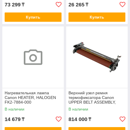
73 299
26 265
₸
₸
Купить
Купить
Нагревательная лампа
Верхний узел ремня
Canon HEATER, HALOGEN
термофиксатора Canon
FK2-7884-000
UPPER BELT ASSEMBLY,
FM1-Z225-010
В наличии
В наличии
14 679
814 000
₸
₸