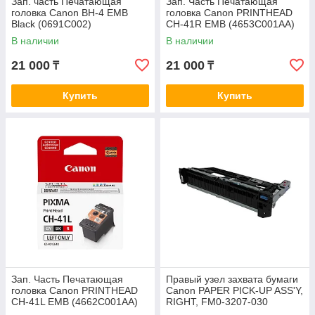
Зап. часть Печатающая
Зап. Часть Печатающая
головка Canon BH-4 EMB
головка Canon PRINTHEAD
Black (0691C002)
CH-41R EMB (4653C001AA)
В наличии
В наличии
21 000
21 000
₸
₸
Купить
Купить
Зап. Часть Печатающая
Правый узел захвата бумаги
головка Canon PRINTHEAD
Canon PAPER PICK-UP ASS'Y,
CH-41L EMB (4662C001AA)
RIGHT, FM0-3207-030