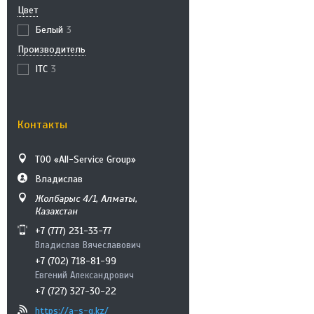
Цвет
Белый
3
Производитель
ITC
3
Контакты
ТОО «All-Service Group»
Владислав
Жолбарыс 4/1, Алматы,
Казахстан
+7 (777) 231-33-77
Владислав Вячеславович
+7 (702) 718-81-99
Евгений Александрович
+7 (727) 327-30-22
https://a-s-g.kz/