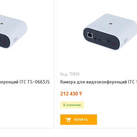
71839
еренций ITC TS-0663JS
Камера для видеоконференций ITC 
212 430 ₸
В наличии
КУПИТЬ