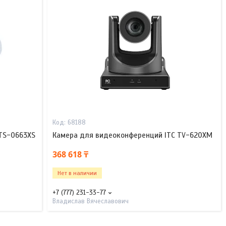
68188
TS-0663XS
Камера для видеоконференций ITC TV-620XM
368 618 ₸
Нет в наличии
+7 (777) 231-33-77
Владислав Вячеславович