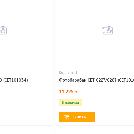
75751
0 (CET101034)
Фотобарабан CET C227/C287 (CET101
11 225 ₸
В наличии
КУПИТЬ