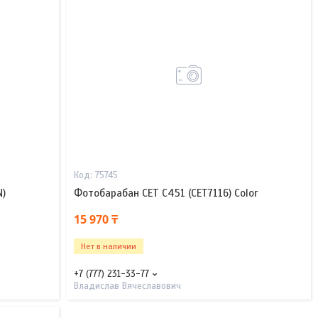
75745
N)
Фотобарабан CET C451 (CET7116) Color
15 970 ₸
Нет в наличии
+7 (777) 231-33-77
Владислав Вячеславович