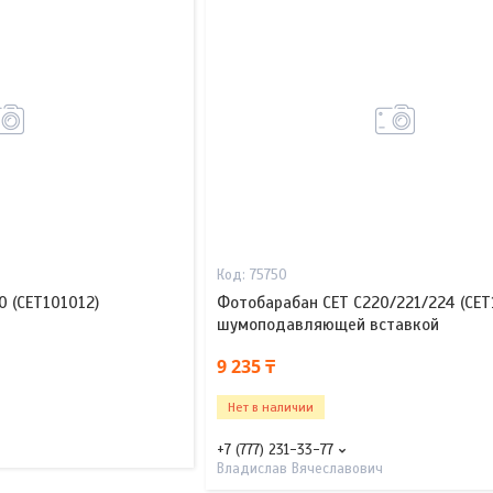
75750
 (CET101012)
Фотобарабан CET C220/221/224 (CET
шумоподавляющей вставкой
9 235 ₸
Нет в наличии
+7 (777) 231-33-77
Владислав Вячеславович