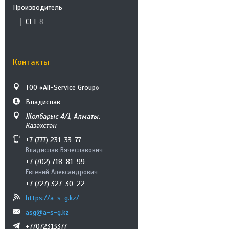
Производитель
CET
8
Контакты
ТОО «All-Service Group»
Владислав
Жолбарыс 4/1, Алматы,
Казахстан
+7 (777) 231-33-77
Владислав Вячеславович
+7 (702) 718-81-99
Евгений Александрович
+7 (727) 327-30-22
https://a-s-g.kz/
asg@a-s-g.kz
+77072313377