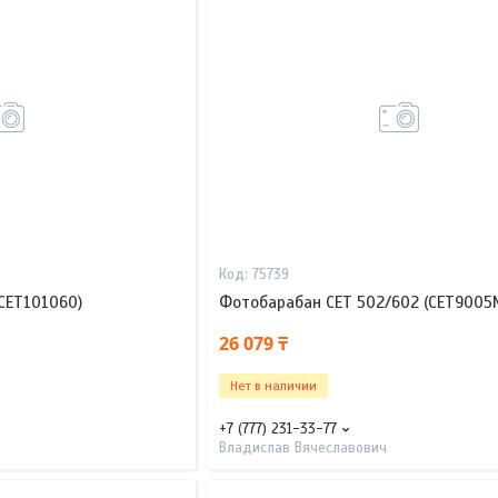
75739
CET101060)
Фотобарабан CET 502/602 (CET9005
26 079 ₸
Нет в наличии
+7 (777) 231-33-77
Владислав Вячеславович