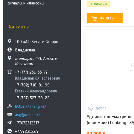
сигналы и клаксоны
В наличии
КУПИТЬ
Контакты
ТОО «All-Service Group»
Владислав
Жолбарыс 4/1, Алматы,
Казахстан
+7 (777) 231-33-77
Владислав Вячеславович
+7 (702) 718-81-99
Евгений Александрович
+7 (727) 327-30-22
https://a-s-g.kz/
89392
asg@a-s-g.kz
Удлинитель-матричны
(приемник) Lenkeng L
+77072313377
+77772313377
32 000 ₸