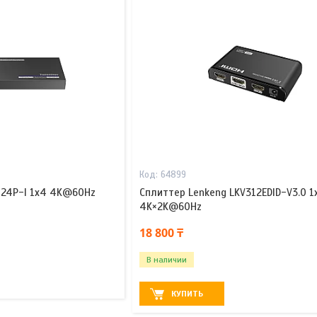
64899
824P-I 1x4 4K@60Hz
Сплиттер Lenkeng LKV312EDID-V3.0 1
4K×2K@60Hz
18 800 ₸
В наличии
КУПИТЬ