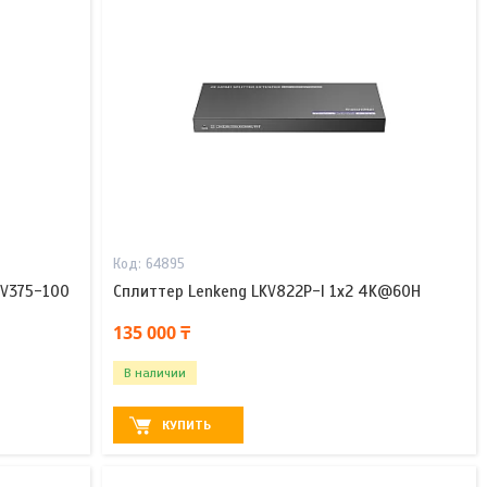
64895
KV375-100
Сплиттер Lenkeng LKV822P-I 1x2 4K@60H
135 000 ₸
В наличии
КУПИТЬ