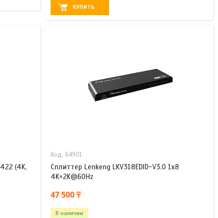
КУПИТЬ
64901
422 (4K,
Сплиттер Lenkeng LKV318EDID-V3.0 1x8
4K×2K@60Hz
47 500 ₸
В наличии