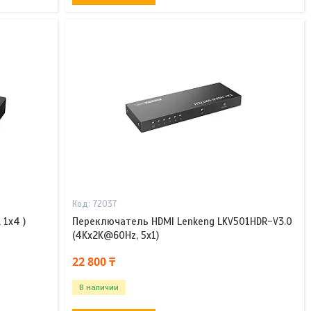
72037
 1x4 )
Переключатель HDMI Lenkeng LKV501HDR-V3.0
(4Kx2K@60Hz, 5x1)
22 800 ₸
В наличии