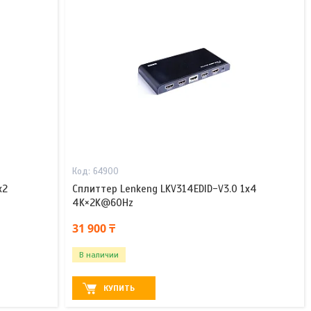
64900
x2
Сплиттер Lenkeng LKV314EDID-V3.0 1x4
4K×2K@60Hz
31 900 ₸
В наличии
КУПИТЬ