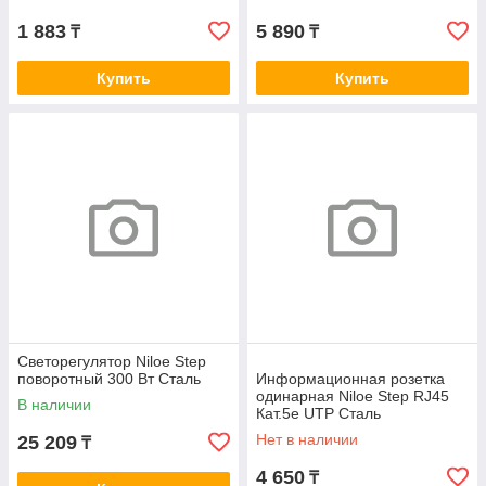
1 883
5 890
₸
₸
Купить
Купить
Светорегулятор Niloe Step
поворотный 300 Вт Сталь
Информационная розетка
одинарная Niloe Step RJ45
В наличии
Кат.5e UTP Сталь
Нет в наличии
25 209
₸
4 650
₸