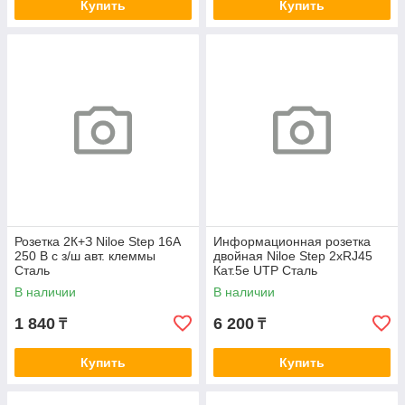
Купить
Купить
Розетка 2К+З Niloe Step 16А
Информационная розетка
250 В с з/ш авт. клеммы
двойная Niloe Step 2хRJ45
Сталь
Кат.5e UTP Сталь
В наличии
В наличии
1 840
6 200
₸
₸
Купить
Купить