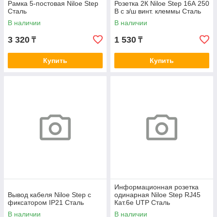
Рамка 5-постовая Niloe Step
Розетка 2К Niloe Step 16А 250
Сталь
В с з/ш винт. клеммы Сталь
В наличии
В наличии
3 320
1 530
₸
₸
Купить
Купить
Информационная розетка
Вывод кабеля Niloe Step с
одинарная Niloe Step RJ45
фиксатором IP21 Сталь
Кат.6e UTP Сталь
В наличии
В наличии