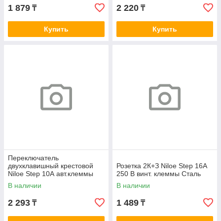
1 879
2 220
₸
₸
Купить
Купить
Переключатель
двухклавишный крестовой
Розетка 2К+З Niloe Step 16А
Niloe Step 10А авт.клеммы
250 В винт. клеммы Сталь
Сталь
В наличии
В наличии
2 293
1 489
₸
₸