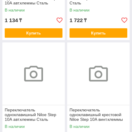
10А авт.клеммы Сталь
Сталь
В наличии
В наличии
1 134
1 722
₸
₸
Купить
Купить
Переключатель
Переключатель
одноклавишный Niloe Step
одноклавишный крестовой
10А авт.клеммы Сталь
Niloe Step 10А винт.клеммы
Сталь
В наличии
В наличии