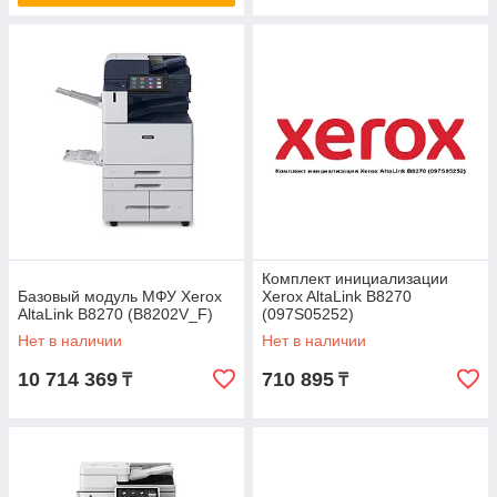
Комплект инициализации
Базовый модуль МФУ Xerox
Xerox AltaLink B8270
AltaLink B8270 (B8202V_F)
(097S05252)
Нет в наличии
Нет в наличии
10 714 369
710 895
₸
₸