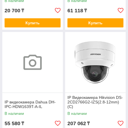
В наличии
В наличии
20 700
61 118
₸
₸
Купить
Купить
IP Видеокамера Hikvision DS-
IP видеокамера Dahua DH-
2CD2766G2-IZS(2.8-12mm)
IPC-HDW1639T-A-IL
(C)
В наличии
В наличии
55 580
207 062
₸
₸