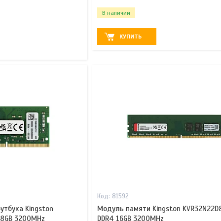
В наличии
КУПИТЬ
81592
утбука Kingston
Модуль памяти Kingston KVR32N22D
 8GB 3200MHz
DDR4 16GB 3200MHz