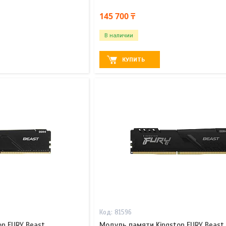
145 700 ₸
В наличии
КУПИТЬ
81596
n FURY Beast
Модуль памяти Kingston FURY Beast