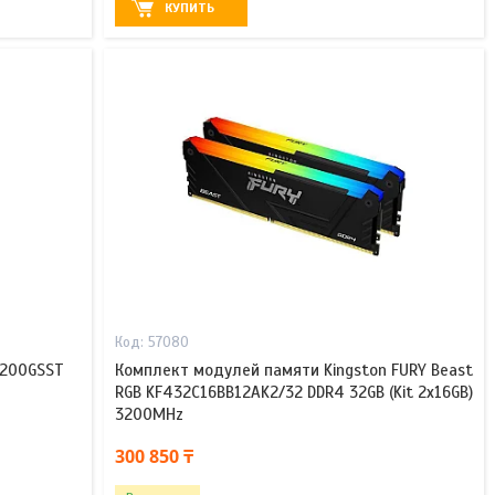
КУПИТЬ
57080
3200GSST
Комплект модулей памяти Kingston FURY Beast
RGB KF432C16BB12AK2/32 DDR4 32GB (Kit 2x16GB)
3200MHz
300 850 ₸