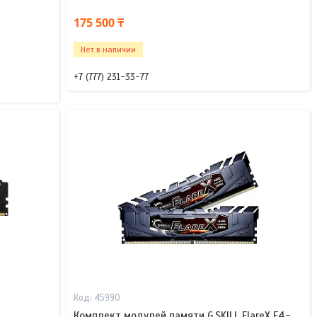
175 500 ₸
Нет в наличии
+7 (777) 231-33-77
45990
Комплект модулей памяти G.SKILL FlareX F4-