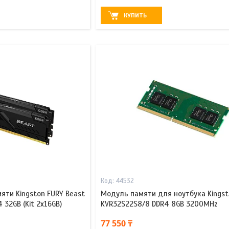
КУПИТЬ
44532
яти Kingston FURY Beast
Модуль памяти для ноутбука Kingst
32GB (Kit 2x16GB)
KVR32S22S8/8 DDR4 8GB 3200MHz
77 550 ₸