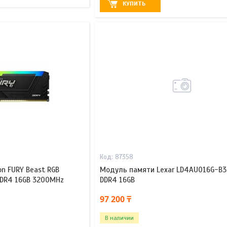
КУПИТЬ
87358
n FURY Beast RGB
Модуль памяти Lexar LD4AU016G-B
DR4 16GB 3200MHz
DDR4 16GB
97 200 ₸
В наличии