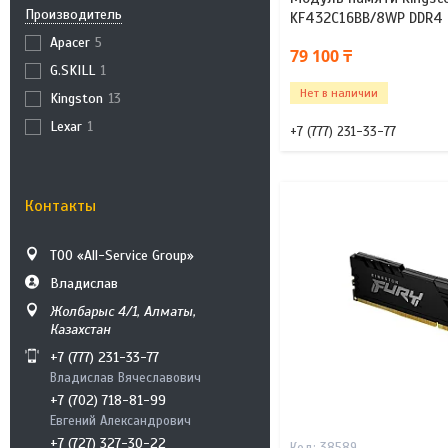
Производитель
KF432C16BB/8WP DDR4
Apacer
5
79 100 ₸
G.SKILL
1
Нет в наличии
Kingston
13
Lexar
1
+7 (777) 231-33-77
Контакты
ТОО «All-Service Group»
Владислав
Жолбарыс 4/1, Алматы,
Казахстан
+7 (777) 231-33-77
Владислав Вячеславович
+7 (702) 718-81-99
Евгений Александрович
+7 (727) 327-30-22
38589