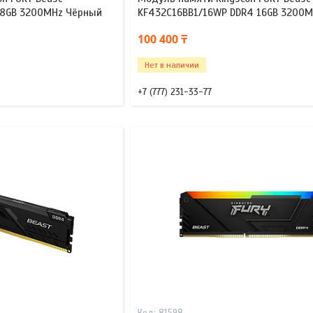
 8GB 3200MHz Чёрный
KF432C16BB1/16WP DDR4 16GB 3200
100 400 ₸
Нет в наличии
+7 (777) 231-33-77
81598