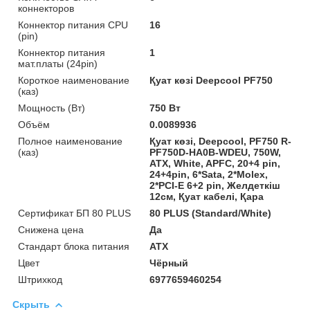
коннекторов
Коннектор питания CPU
16
(pin)
Коннектор питания
1
мат.платы (24pin)
Короткое наименование
Қуат көзі Deepcool PF750
(каз)
Мощность (Bт)
750 Вт
Объём
0.0089936
Полное наименование
Қуат көзі, Deepcool, PF750 R-
(каз)
PF750D-HA0B-WDEU, 750W,
ATX, White, APFC, 20+4 pin,
24+4pin, 6*Sata, 2*Molex,
2*PCI-E 6+2 pin, Желдеткіш
12см, Қуат кабелі, Қара
Сертификат БП 80 PLUS
80 PLUS (Standard/White)
Снижена цена
Да
Стандарт блока питания
ATX
Цвет
Чёрный
Штрихкод
6977659460254
Скрыть