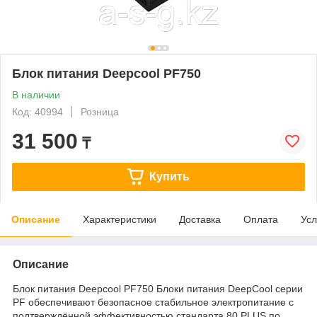
Блок питания Deepcool PF750
В наличии
Код: 40994
Розница
31 500
₸
Купить
Описание
Характеристики
Доставка
Оплата
Усл
Описание
Блок питания Deepcool PF750 Блоки питания DeepCool серии
PF обеспечивают безопасное стабильное электропитание с
подтверждённой эффективностью стандарта 80 PLUS по