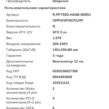
Производитель
Deepcool
Пользовательские характеристики
Артикул
R-PF750D-HA0B-WDEU
Безопасность
OPP/OVP/SCP/UVP
Благотворительность
N
Версия ATX 12V
ATX 2.xx
Вес
1.976
Входное напряжение
200-240V
Габариты (ШхГхВ)
140x150x86 мм
Гарантия
3 года
Дополнительное
Вентилятор 12 см
охлаждение
Код НКТ
0200236627396
Код ТН ВЭД
8504403008
Код товара Kaspi
104211110
Количество Molex
2
коннекторов (4-pin)
Количество PCI-E
4
коннекторов (6+2 pin)
Количество SATA
6