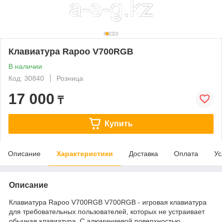
Клавиатура Rapoo V700RGB
В наличии
Код: 30840
Розница
17 000
₸
Купить
Описание
Характеристики
Доставка
Оплата
Ус
Описание
Клавиатура Rapoo V700RGB V700RGB - игровая клавиатура
для требовательных пользователей, которых не устраивает
обычная клавиатура. C алюминиевой поверхностью,