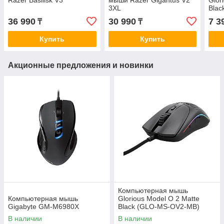
Razer Basilisk V3
мыши Razer Gigantus V2
Glor
3XL
Blac
36 990
30 990
7 3
₸
₸
Купить
Купить
Акционные предложения и новинки
Компьютерная мышь
Компьютерная мышь
Glorious Model O 2 Matte
Gigabyte GM-M6980X
Black (GLO-MS-OV2-MB)
В наличии
В наличии