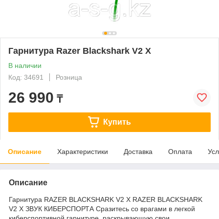
Гарнитура Razer Blackshark V2 X
В наличии
Код: 34691
Розница
26 990
₸
Купить
Описание
Характеристики
Доставка
Оплата
Усл
Описание
Гарнитура RAZER BLACKSHARK V2 X RAZER BLACKSHARK
V2 X ЗВУК КИБЕРСПОРТА Сразитесь со врагами в легкой
киберспортивной гарнитуре, раскрывающую свои