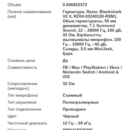
Объём
0.006922373
Полное наименование
Гарнитура, Razer, Blackshark
(каз)
V2 X, RZ04-03240100-R3M1,
Ойын гарнитурасы, 50 мм
динамиктер, 7.1 Surround
Sound, 12 – 28000 Гц, 100 дБ,
32 Ом, Бірбағытты
жылжымалы микрофон, 100
Гц – 10000 Гц, –42 дБ,
Сымды, 3,5 мм MiniJack,
Қара
Снижена цена
Да
Совместимость
ПК / Mac / PlayStation / Xbox /
Nintendo Switch / Android &
iOS
Сопротивление
32 Ом
(импеданс)
Тип микрофона
Съемный
Тип наушников
Полноразмерные
Тип подключения
Проводное
Цвет
Чёрный
Частотный диапазон
12 Гц – 28 кГц
Штрихкод
8886419378396