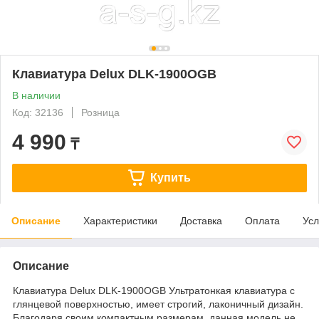
Клавиатура Delux DLK-1900OGB
В наличии
Код: 32136
Розница
4 990
₸
Купить
Описание
Характеристики
Доставка
Оплата
Усл
Описание
Клавиатура Delux DLK-1900OGB Ультратонкая клавиатура с
глянцевой поверхностью, имеет строгий, лаконичный дизайн.
Благодаря своим компактным размерам, данная модель не