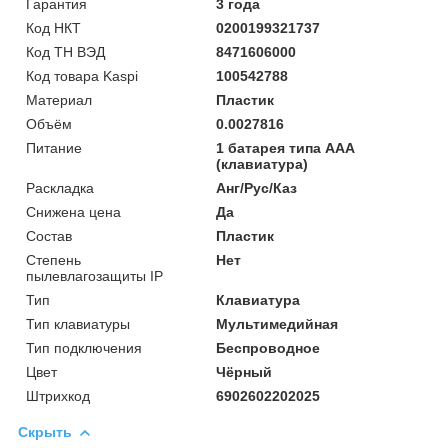
Гарантия
3 года
Код НКТ
0200199321737
Код ТН ВЭД
8471606000
Код товара Kaspi
100542788
Материал
Пластик
Объём
0.0027816
Питание
1 батарея типа AAA
(клавиатура)
Раскладка
Анг/Рус/Каз
Снижена цена
Да
Состав
Пластик
Степень
Нет
пылевлагозащиты IP
Тип
Клавиатура
Тип клавиатуры
Мультимедийная
Тип подключения
Беспроводное
Цвет
Чёрный
Штрихкод
6902602202025
Скрыть