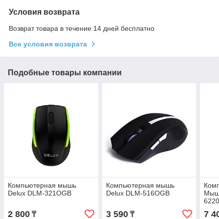
Условия возврата
Возврат товара в течение 14 дней бесплатно
Все условия возврата
Подобные товары компании
Компьютерная мышь
Компьютерная мышь
Комп
Delux DLM-321OGB
Delux DLM-516OGB
Мыш
622
2 800
3 590
7 4
₸
₸