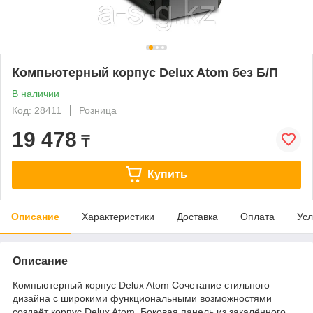
Компьютерный корпус Delux Atom без Б/П
В наличии
Код: 28411
Розница
19 478
₸
Купить
Описание
Характеристики
Доставка
Оплата
Усл
Описание
Компьютерный корпус Delux Atom Сочетание стильного
дизайна с широкими функциональными возможностями
создаёт корпус Delux Atom. Боковая панель из закалённого