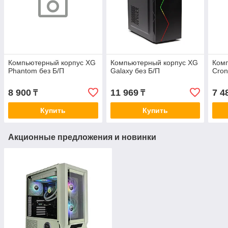
Компьютерный корпус XG
Компьютерный корпус XG
Ком
Phantom без Б/П
Galaxy без Б/П
Cron
8 900
11 969
7 4
₸
₸
Купить
Купить
Акционные предложения и новинки