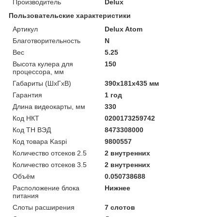
Производитель
Delux
Пользовательские характеристики
Артикул
Delux Atom
Благотворительность
N
Вес
5.25
Высота кулера для
150
процессора, мм
Габариты (ШхГхВ)
390х181х435 мм
Гарантия
1 год
Длина видеокарты, мм
330
Код НКТ
0200173259742
Код ТН ВЭД
8473308000
Код товара Kaspi
9800557
Количество отсеков 2.5
2 внутренних
Количество отсеков 3.5
2 внутренних
Объём
0.050738688
Расположение блока
Нижнее
питания
Слоты расширения
7 слотов