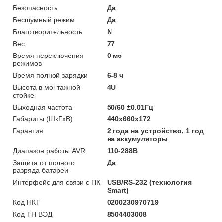
Безопасность
Да
Бесшумный режим
Да
Благотворительность
N
Вес
77
Время переключения
0 мс
режимов
Время полной зарядки
6-8 ч
Высота в монтажной
4U
стойке
Выходная частота
50/60 ±0.01Гц
Габариты (ШхГхВ)
440х660х172
Гарантия
2 года на устройство, 1 год
на аккумуляторы
Диапазон работы AVR
110-288В
Защита от полного
Да
разряда батареи
Интерфейс для связи с ПК
USB/RS-232 (технология
Smart)
Код НКТ
0200230970719
Код ТН ВЭД
8504403008