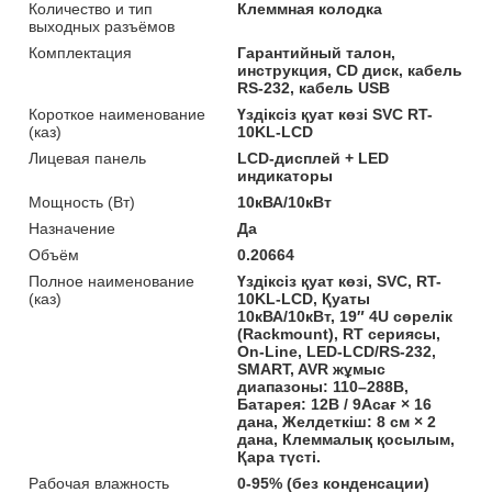
Количество и тип
Клеммная колодка
выходных разъёмов
Комплектация
Гарантийный талон,
инструкция, CD диск, кабель
RS-232, кабель USB
Короткое наименование
Үздіксіз қуат көзі SVC RT-
(каз)
10KL-LCD
Лицевая панель
LCD-дисплей + LED
индикаторы
Мощность (Bт)
10кВА/10кВт
Назначение
Да
Объём
0.20664
Полное наименование
Үздіксіз қуат көзі, SVC, RT-
(каз)
10KL-LCD, Қуаты
10кВА/10кВт, 19″ 4U сөрелік
(Rackmount), RT сериясы,
On-Line, LED-LCD/RS-232,
SMART, AVR жұмыс
диапазоны: 110–288В,
Батарея: 12В / 9Асағ × 16
дана, Желдеткіш: 8 см × 2
дана, Клеммалық қосылым,
Қара түсті.
Рабочая влажность
0-95% (без конденсации)