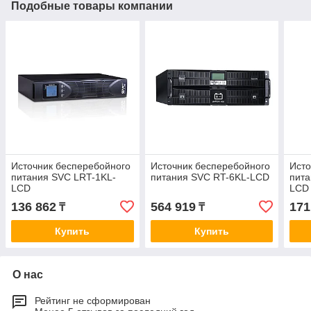
Подобные товары компании
Источник бесперебойного
Источник бесперебойного
Исто
питания SVC LRT-1KL-
питания SVC RT-6KL-LCD
пита
LCD
LCD
136 862
564 919
171
₸
₸
Купить
Купить
О нас
Рейтинг не сформирован