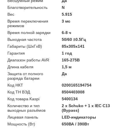
Бесшумный режим
Да
Благотворительность
N
Вес
5.915
Время переключения
3 мс
режимов
Время полной зарядки
6-8 ч
Выходная частота
50/60 ±0.5Гц
Габариты (ШхГхВ)
85x305x141
Гарантия
1 год
Диапазон работы AVR
165-275В
Длина кабеля
1,5 м
Защита от полного
Да
разряда батареи
Код НКТ
0200165194754
Код ТН ВЭД
8504403008
Код товара Kaspi
5400134
Количество и тип
2 х Schuko + 1 х IEC C13
выходных разъёмов
(Bypass)
Лицевая панель
LED-индикаторы
Мощность (Bт)
650ВА / 390Вт