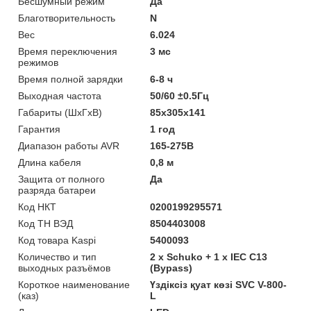
Бесшумный режим
Да
Благотворительность
N
Вес
6.024
Время переключения
3 мс
режимов
Время полной зарядки
6-8 ч
Выходная частота
50/60 ±0.5Гц
Габариты (ШхГхВ)
85x305x141
Гарантия
1 год
Диапазон работы AVR
165-275В
Длина кабеля
0,8 м
Защита от полного
Да
разряда батареи
Код НКТ
0200199295571
Код ТН ВЭД
8504403008
Код товара Kaspi
5400093
Количество и тип
2 х Schuko + 1 х IEC C13
выходных разъёмов
(Bypass)
Короткое наименование
Үздіксіз қуат көзі SVC V-800-
(каз)
L