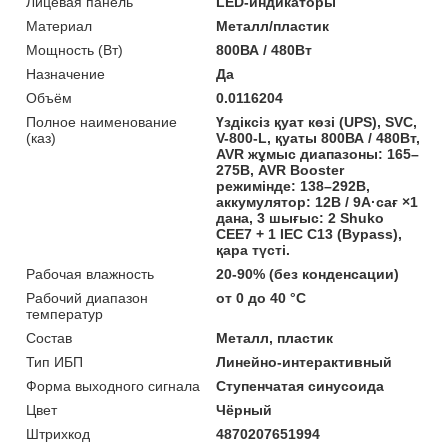
Лицевая панель
LED-индикаторы
Материал
Металл/пластик
Мощность (Bт)
800ВА / 480Вт
Назначение
Да
Объём
0.0116204
Полное наименование
Үздіксіз қуат көзі (UPS), SVC,
(каз)
V-800-L, қуаты 800ВА / 480Вт,
AVR жұмыс диапазоны: 165–
275В, AVR Booster
режимінде: 138–292В,
аккумулятор: 12В / 9А·сағ ×1
дана, 3 шығыс: 2 Shuko
CEE7 + 1 IEC C13 (Bypass),
қара түсті.
Рабочая влажность
20-90% (без конденсации)
Рабочий диапазон
от 0 до 40 °С
температур
Состав
Металл, пластик
Тип ИБП
Линейно-интерактивный
Форма выходного сигнала
Ступенчатая синусоида
Цвет
Чёрный
Штрихкод
4870207651994