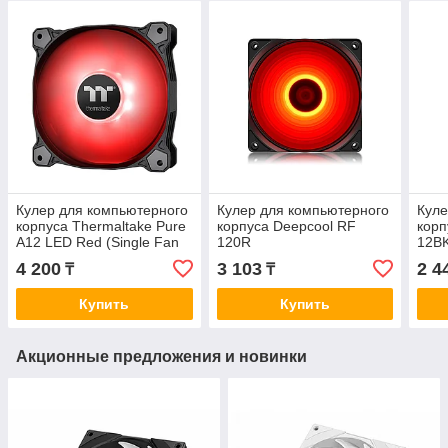
Кулер для компьютерного
Кулер для компьютерного
Куле
корпуса Thermaltake Pure
корпуса Deepcool RF
корп
A12 LED Red (Single Fan
120R
12B
Pack)
4 200
3 103
2 4
₸
₸
Купить
Купить
Акционные предложения и новинки