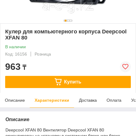
Кулер для компьютерного корпуса Deepcool
XFAN 80
В наличии
Код: 16156
Розница
963
₸
Купить
Описание
Характеристики
Доставка
Оплата
Ус
Описание
Deepcool XFAN 80 Вентилятор Deepcool XFAN 80
ориентирован на установку в системном блоке или блоке