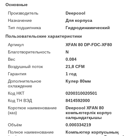
Основные
Производитель
Deepcool
Назначение
Для корпуса
Тип подшипника
Гидродинамический
Пользовательские характеристики
Артикул
XFAN 80 DP-FDC-XF80
Благотворительность
N
Вес
0.084
Воздушный поток
21,8 CFM
Гарантия
1 год
Дополнительное
Кулер 80мм
охлаждение
Код НКТ
0200310020501
Код ТН ВЭД
8414592000
Короткое наименование
Deepcool XFAN 80
(каз)
компьютерлік корпус
салқындатқышы
Объём
0.000334219
Полное наименование
Компьютер корпусының