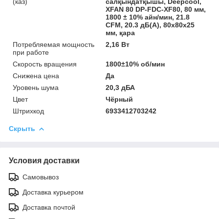
(каз)
салқындатқышы, Deepcool,
XFAN 80 DP-FDC-XF80, 80 мм,
1800 ± 10% айн/мин, 21.8
CFM, 20.3 дБ(A), 80x80x25
мм, қара
Потребляемая мощность
2,16 Вт
при работе
Скорость вращения
1800±10% об/мин
Снижена цена
Да
Уровень шума
20,3 дБА
Цвет
Чёрный
Штрихкод
6933412703242
Скрыть
Условия доставки
Самовывоз
Доставка курьером
Доставка почтой