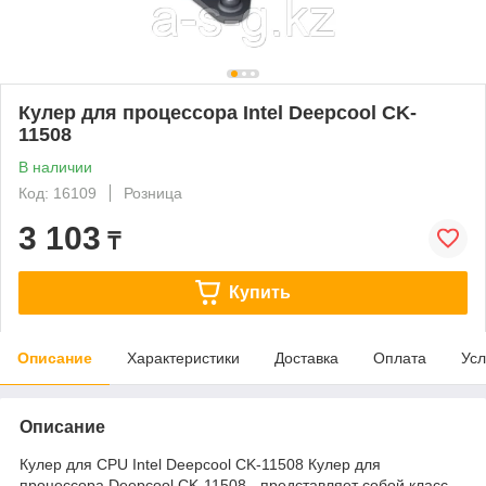
Кулер для процессора Intel Deepcool CK-
11508
В наличии
Код: 16109
Розница
3 103
₸
Купить
Описание
Характеристики
Доставка
Оплата
Усл
Описание
Кулер для CPU Intel Deepcool CK-11508 Кулер для
процессора Deepcool CK-11508 - представляет собой класс