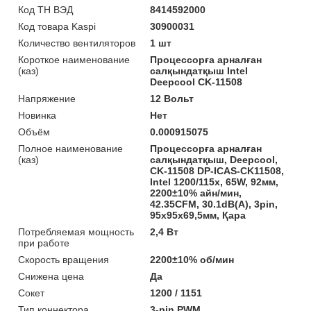
Код ТН ВЭД
8414592000
Код товара Kaspi
30900031
Количество вентиляторов
1 шт
Короткое наименование
Процессорға арналған
(каз)
салқындатқыш Intel
Deepcool CK-11508
Напряжение
12 Вольт
Новинка
Нет
Объём
0.000915075
Полное наименование
Процессорға арналған
(каз)
салқындатқыш, Deepcool,
CK-11508 DP-ICAS-CK11508,
Intel 1200/115х, 65W, 92мм,
2200±10% айн/мин,
42.35CFM, 30.1dB(A), 3pin,
95х95х69,5мм, Қара
Потребляемая мощность
2,4 Вт
при работе
Скорость вращения
2200±10% об/мин
Снижена цена
Да
Сокет
1200 / 1151
Тип коннектора
3-pin PWM