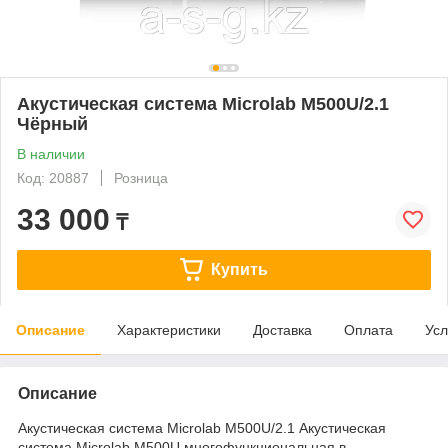
Акустическая система Microlab M500U/2.1
Чёрный
В наличии
Код: 20887
Розница
33 000
₸
Купить
Описание
Характеристики
Доставка
Оплата
Усл
Описание
Акустическая система Microlab M500U/2.1 Акустическая
система Microlab M500U многофункциональная в