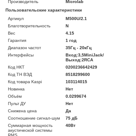
Производитель
Microlab
Пользовательские характеристики
Артикул
M500U/2.1
Благотворительность
N
Вес
4.15
Гарантия
1 год
Диапазон частот
35Гц - 20кГц
Интерфейсы
Вход:3,5MiniJack/
Выход:2RCA
Код НКТ
0200236642429
Код ТН ВЭД
8518299600
Код товара Kaspi
103114015
Новинка
Нет
Объём
0.0299674
Пульт ДУ
Нет
Снижена цена
Да
Соотношение сигнал-шум
75 дБ
Суммарная мощность
40Вт
акустической системы
RMS