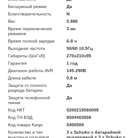
Бесшумный режим
Да
Благотворительность
N
Вес
5.988
Время переключения
3 мс
режимов
Время полной зарядки
6-8 ч
Выходная частота
50/60 ±0.5Гц
Габариты (ШхГхВ)
270x210x95
Гарантия
1 год
Диапазон работы AVR
145-290В
Длина кабеля
0,8 м
Защита от полного
Да
разряда батареи
Защита телефонной
Да
линии
Код НКТ
0200219560009
Код ТН ВЭД
8504403008
Код товара Kaspi
5400509
Количество и тип
3 х Schuko с батарейной
выходных разъёмов
поддержкой + 3 х Schuko с