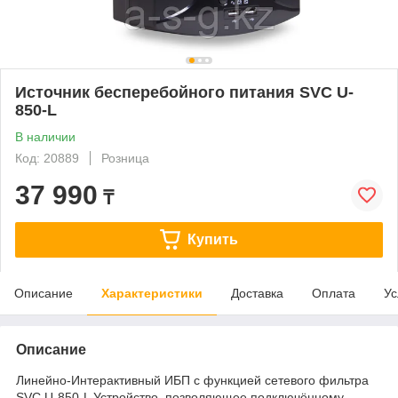
Источник бесперебойного питания SVC U-
850-L
В наличии
Код: 20889
Розница
37 990
₸
Купить
Описание
Характеристики
Доставка
Оплата
Ус
Описание
Линейно-Интерактивный ИБП с функцией сетевого фильтра
SVC U-850-L Устройство, позволяющее подключённому