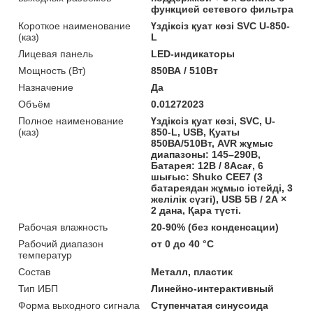
функцией сетевого фильтра
Короткое наименование
Үздіксіз қуат көзі SVC U-850-
(каз)
L
Лицевая панель
LED-индикаторы
Мощность (Bт)
850ВА / 510Вт
Назначение
Да
Объём
0.01272023
Полное наименование
Үздіксіз қуат көзі, SVC, U-
(каз)
850-L, USB, Қуаты
850ВА/510Вт, AVR жұмыс
диапазоны: 145–290В,
Батарея: 12В / 8Асағ, 6
шығыс: Shuko CEE7 (3
батареядан жұмыс істейді, 3
желілік сүзгі), USB 5В / 2А ×
2 дана, Қара түсті.
Рабочая влажность
20-90% (без конденсации)
Рабочий диапазон
от 0 до 40 °С
температур
Состав
Металл, пластик
Тип ИБП
Линейно-интерактивный
Форма выходного сигнала
Ступенчатая синусоида