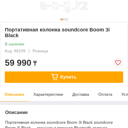
Портативная колонка soundcore Boom 3i
Black
В наличии
Код: 86199
Розница
59 990
₸
Купить
Описание
Характеристики
Доставка
Оплата
Усл
Описание
Портативная колонка soundcore Boom 3i Black soundcore
Boom 3i Black — мощная и прочная Bluetooth-колонка,