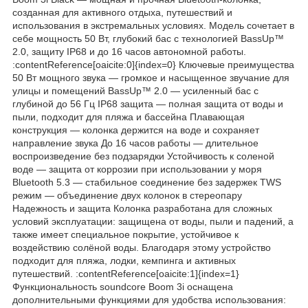
созданная для активного отдыха, путешествий и
использования в экстремальных условиях. Модель сочетает в
себе мощность 50 Вт, глубокий бас с технологией BassUp™
2.0, защиту IP68 и до 16 часов автономной работы.
:contentReference[oaicite:0]{index=0} Ключевые преимущества
50 Вт мощного звука — громкое и насыщенное звучание для
улицы и помещений BassUp™ 2.0 — усиленный бас с
глубиной до 56 Гц IP68 защита — полная защита от воды и
пыли, подходит для пляжа и бассейна Плавающая
конструкция — колонка держится на воде и сохраняет
направление звука До 16 часов работы — длительное
воспроизведение без подзарядки Устойчивость к соленой
воде — защита от коррозии при использовании у моря
Bluetooth 5.3 — стабильное соединение без задержек TWS
режим — объединение двух колонок в стереопару
Надежность и защита Колонка разработана для сложных
условий эксплуатации: защищена от воды, пыли и падений, а
также имеет специальное покрытие, устойчивое к
воздействию солёной воды. Благодаря этому устройство
подходит для пляжа, лодки, кемпинга и активных
путешествий. :contentReference[oaicite:1]{index=1}
Функциональность soundcore Boom 3i оснащена
дополнительными функциями для удобства использования: