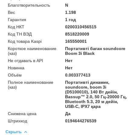
Благотворительность
N
Вес
1.198
Гарантия
1 год
Код НКТ
0200310456515
Код ТН ВЭД
8518220009
Код товара Kaspi
165550001
Короткое наименование
Портативті баған soundcore
(каз)
Boom 3i Black
Не отдавать в API
Нет
Новинка
Нет
Объём
0.003377413
Полное наименование
Портативті динамик,
(каз)
soundcore, boom 3i
(D5100010), 140 Вт дейін,
Bassup™ 2.0, 50 Гц-20000 Гц,
Bluetooth 5.3, 20 м дейін,
USB-C, IPX7 қара
Снижена цена
Да
Штрихкод
0194644276539
Скрыть