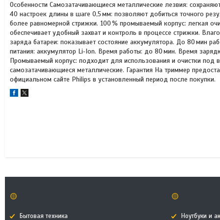
Особенности Самозатачивающиеся металлические лезвия: сохраняют
40 настроек длины в шаге 0,5 мм: позволяют добиться точного резул
более равномерной стрижки. 100 % промываемый корпус: легкая очи
обеспечивает удобный захват и контроль в процессе стрижки. Влаго
заряда батареи: показывает состояние аккумулятора. До 80 мин ра
питания: аккумулятор Li‑Ion. Время работы: до 80 мин. Время зарядк
Промываемый корпус: подходит для использования и очистки под в
самозатачивающиеся металлические. Гарантия На триммер предостав
официальном сайте Philips в установленный период после покупки.
🟡
🟡
Бытовая техника
Ноутбуки и а