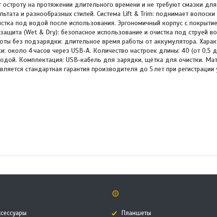
 остроту на протяжении длительного времени и не требуют смазки для
ьтата и разнообразных стилей. Система Lift & Trim: поднимает волоски
стка под водой после использования. Эргономичный корпус с покрытием
защита (Wet & Dry): безопасное использование и очистка под струей в
боты без подзарядки: длительное время работы от аккумулятора. Харак
и: около 4 часов через USB‑A. Количество настроек длины: 40 (от 0,5 д
одой. Комплектация: USB‑кабель для зарядки, щётка для очистки. Мат
ляется стандартная гарантия производителя до 5 лет при регистрации 
🟡
ксессуары
Планшеты