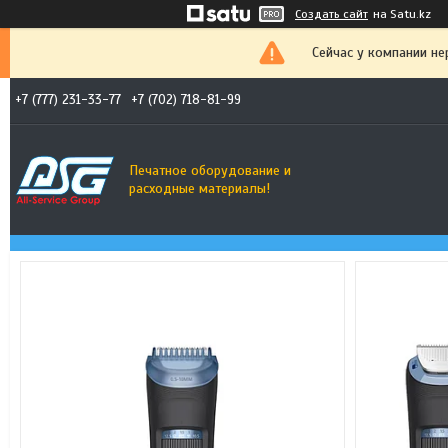
Создать сайт
на Satu.kz
Сейчас у компании не
+7 (777) 231-33-77
+7 (702) 718-81-99
Печатное оборудование и
расходные материалы!