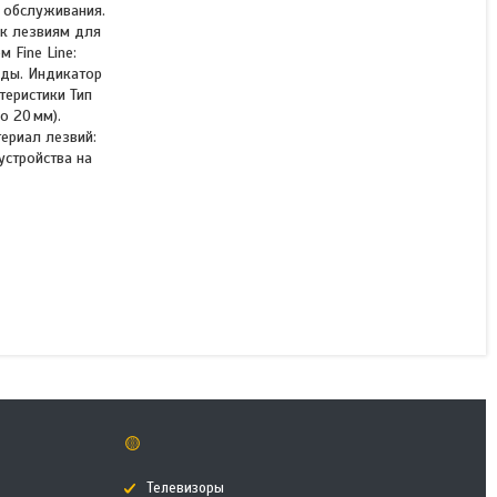
 обслуживания.
 к лезвиям для
 Fine Line:
оды. Индикатор
Триммер для бороды
теристики Тип
Philips Серии 3000
о 20 мм).
BT3660/15
ериал лезвий:
устройства на
В наличии
40 990 ₸
КУПИТЬ
🟡
Телевизоры