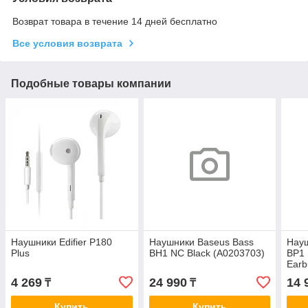
Возврат товара в течение 14 дней бесплатно
Все условия возврата
Подобные товары компании
Наушники Edifier P180
Наушники Baseus Bass
Науш
Plus
BH1 NC Black (A0203703)
BP1 
Earb
4 269
24 990
14 
₸
₸
Купить
Купить