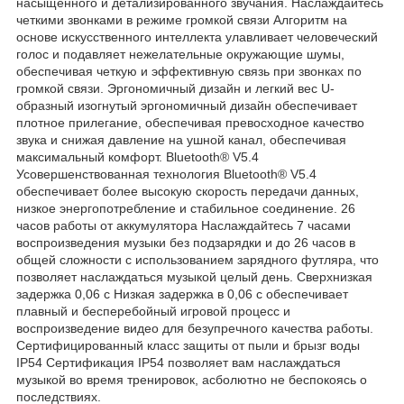
насыщенного и детализированного звучания. Наслаждайтесь
четкими звонками в режиме громкой связи Алгоритм на
основе искусственного интеллекта улавливает человеческий
голос и подавляет нежелательные окружающие шумы,
обеспечивая четкую и эффективную связь при звонках по
громкой связи. Эргономичный дизайн и легкий вес U-
образный изогнутый эргономичный дизайн обеспечивает
плотное прилегание, обеспечивая превосходное качество
звука и снижая давление на ушной канал, обеспечивая
максимальный комфорт. Bluetooth® V5.4
Усовершенствованная технология Bluetooth® V5.4
обеспечивает более высокую скорость передачи данных,
низкое энергопотребление и стабильное соединение. 26
часов работы от аккумулятора Наслаждайтесь 7 часами
воспроизведения музыки без подзарядки и до 26 часов в
общей сложности с использованием зарядного футляра, что
позволяет наслаждаться музыкой целый день. Сверхнизкая
задержка 0,06 с Низкая задержка в 0,06 с обеспечивает
плавный и бесперебойный игровой процесс и
воспроизведение видео для безупречного качества работы.
Сертифицированный класс защиты от пыли и брызг воды
IP54 Сертификация IP54 позволяет вам наслаждаться
музыкой во время тренировок, асболютно не беспокоясь о
последствиях.