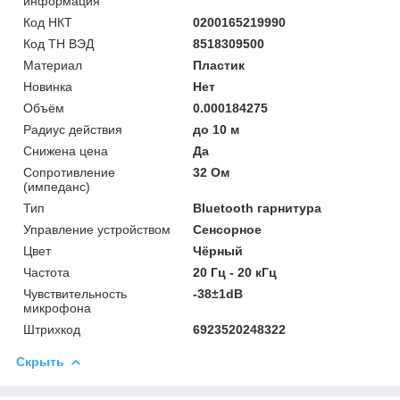
информация
Код НКТ
0200165219990
Код ТН ВЭД
8518309500
Материал
Пластик
Новинка
Нет
Объём
0.000184275
Радиус действия
до 10 м
Снижена цена
Да
Сопротивление
32 Ом
(импеданс)
Тип
Bluetooth гарнитура
Управление устройством
Сенсорное
Цвет
Чёрный
Частота
20 Гц - 20 кГц
Чувствительность
-38±1dB
микрофона
Штрихкод
6923520248322
Скрыть