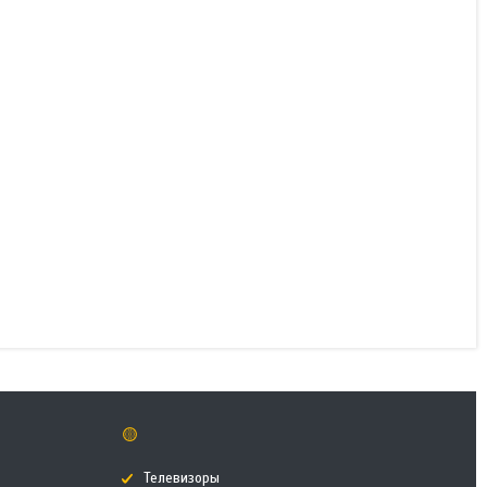
Источник бесперебойного
питания APC Easy UPS
BVG1200I-GR
В наличии
73 550 ₸
КУПИТЬ
🟡
Телевизоры