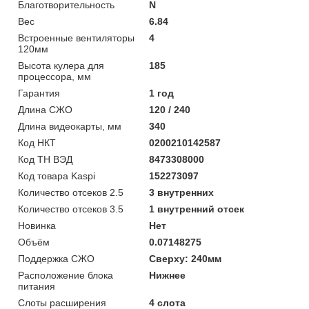
Благотворительность
N
Вес
6.84
Встроенные вентиляторы
4
120мм
Высота кулера для
185
процессора, мм
Гарантия
1 год
Длина СЖО
120 / 240
Длина видеокарты, мм
340
Код НКТ
0200210142587
Код ТН ВЭД
8473308000
Код товара Kaspi
152273097
Количество отсеков 2.5
3 внутренних
Количество отсеков 3.5
1 внутренний отсек
Новинка
Нет
Объём
0.07148275
Поддержка СЖО
Сверху: 240мм
Расположение блока
Нижнее
питания
Слоты расширения
4 слота