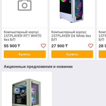
Компьютерный корпус
Компьютерный корпус
Ком
1STPLAYER RT7 WHITE
1STPLAYER D4 White без
1STP
без Б/П
Б/П
Б/П
55 900
27 900
28 
₸
₸
Купить
Купить
Акционные предложения и новинки