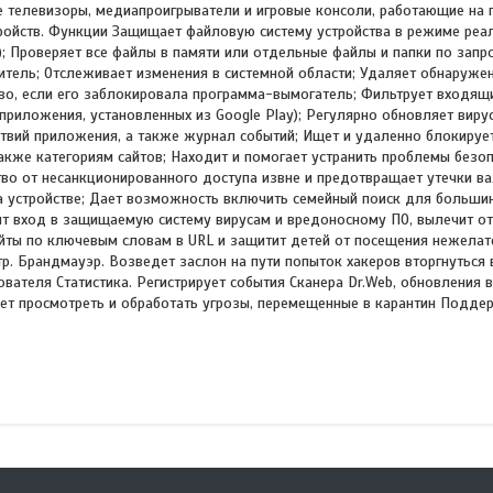
е телевизоры, медиапроигрыватели и игровые консоли, работающие на
стройств. Функции Защищает файловую систему устройства в режиме реа
); Проверяет все файлы в памяти или отдельные файлы и папки по запр
итель; Отслеживает изменения в системной области; Удаляет обнаруже
тво, если его заблокировала программа-вымогатель; Фильтрует входящ
риложения, установленных из Google Play); Регулярно обновляет виру
ствий приложения, а также журнал событий; Ищет и удаленно блокирует
также категориям сайтов; Находит и помогает устранить проблемы безоп
тво от несанкционированного доступа извне и предотвращает утечки в
на устройстве; Дает возможность включить семейный поиск для больши
ит вход в защищаемую систему вирусам и вредоносному ПО, вылечит о
сайты по ключевым словам в URL и защитит детей от посещения нежелат
ьтр. Брандмауэр. Возведет заслон на пути попыток хакеров вторгнуться
вателя Статистика. Регистрирует события Сканера Dr.Web, обновления в
яет просмотреть и обработать угрозы, перемещенные в карантин Подд