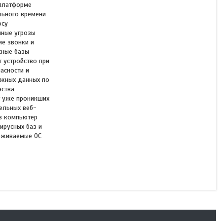
 платформе
льного времени
осу
нные угрозы
Антивирус Dr.Web Security
ие звонки и
Space для мобильных
сные базы
устройств 12М 4 МУ
 устройство при
новая лицензия
асности и
ажных данных по
нства
В наличии
т уже проникших
4 600 ₸
ельных веб-
 в компьютер
ирусных баз и
КУПИТЬ
ерживаемые ОС