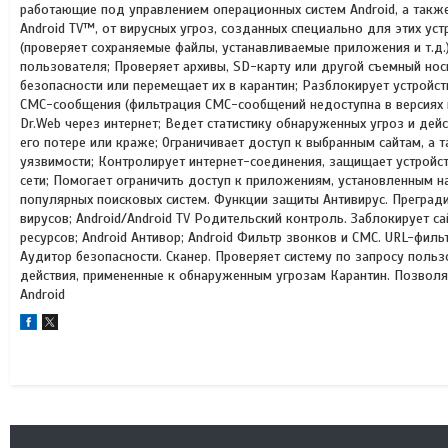
работающие под управлением операционных систем Android, а такж
Android TV™, от вирусных угроз, созданных специально для этих у
(проверяет сохраняемые файлы, устанавливаемые приложения и т.д.
пользователя; Проверяет архивы, SD-карту или другой съемный нос
безопасности или перемещает их в карантин; Разблокирует устройс
СМС-сообщения (фильтрация СМС-сообщений недоступна в версиях п
Dr.Web через интернет; Ведет статистику обнаруженных угроз и дей
его потере или краже; Ограничивает доступ к выбранным сайтам, а 
уязвимости; Контролирует интернет-соединения, защищает устройс
сети; Помогает ограничить доступ к приложениям, установленным 
популярных поисковых систем. Функции защиты Антивирус. Преград
вирусов; Android/Android TV Родительский контроль. Заблокирует 
ресурсов; Android Антивор; Android Фильтр звонков и СМС. URL-фил
Аудитор безопасности. Сканер. Проверяет систему по запросу пользо
действия, примененные к обнаруженным угрозам Карантин. Позвол
Android