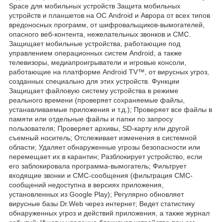
Space для мобильных устройств Защита мобильных
устройств и планшетов на ОС Android и Аврора от всех типов
вредоносных программ, от шифровальщиков-вымогателей,
опасного веб-контента, нежелательных звонков и СМС.
Защищает мобильные устройства, работающие под
управлением операционных систем Android, а также
телевизоры, медиапроигрыватели и игровые консоли,
работающие на платформе Android TV™, от вирусных угроз,
созданных специально для этих устройств. Функции
Защищает файловую систему устройства в режиме
реального времени (проверяет сохраняемые файлы,
устанавливаемые приложения и т.д.); Проверяет все файлы в
памяти или отдельные файлы и папки по запросу
пользователя; Проверяет архивы, SD-карту или другой
съемный носитель; Отслеживает изменения в системной
области; Удаляет обнаруженные угрозы безопасности или
перемещает их в карантин; Разблокирует устройство, если
его заблокировала программа-вымогатель; Фильтрует
входящие звонки и СМС-сообщения (фильтрация СМС-
сообщений недоступна в версиях приложения,
установленных из Google Play); Регулярно обновляет
вирусные базы Dr.Web через интернет; Ведет статистику
обнаруженных угроз и действий приложения, а также журнал