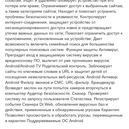
событий; Ищет и удаленно блокирует устройство при его
потере или краже; Ограничивает доступ к выбранным сайтам,
а также категориям сайтов; Находит и помогает устранить
проблемы безопасности и уязвимости; Контролирует
интернет-соединения, защищает устройство от
несанкционированного доступа извне и предотвращает
утечки важных данных по сети; Помогает ограничить доступ к
приложениям, установленным на устройстве; Дает
возможность включить семейный поиск для большинства
популярных поисковых систем. Функции защиты Антивирус.
Преградит вход в защищаемую систему вирусам и
вредоносному ПО, вылечит от уже проникших вирусов;
Android/Android TV Родительский контроль. Заблокирует
сайты по ключевым словам в URL и защитит детей от
посещения нежелательных веб-ресурсов; Android Антивор;
Android Фильтр звонков и СМС. URL-фильтр. Брандмауэр.
Возведет заслон на пути попыток хакеров вторгнуться в
компьютер Аудитор безопасности. Сканер. Проверяет
систему по запросу пользователя Статистика. Регистрирует
события Сканера Dr.Web, обновления вирусных баз и
действия, примененные к обнаруженным угрозам Карантин.
Позволяет просмотреть и обработать угрозы, перемещенные
в карантин Поддерживаемые ОС Android