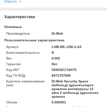
Скрыть
Характеристики
Основные
Производитель
Dr.Web
Пользовательские характеристики
Артикул
LHM-BK-12M-2-A3
Благотворительность
N
Вес
0.002
Гарантия
Нет
Код НКТ
0200301716475
Код ТН ВЭД
8471707000
Короткое наименование
Dr.Web Security Space
(каз)
мобильді құрылғыларға
арналған антивирусы 12
айға 2 мобильді құрылғыға
арналға
Объём
0.000001