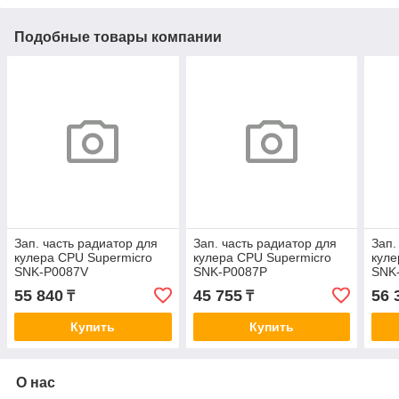
Подобные товары компании
Зап. часть радиатор для
Зап. часть радиатор для
Зап.
кулера CPU Supermicro
кулера CPU Supermicro
куле
SNK-P0087V
SNK-P0087P
SNK
55 840
45 755
56 
₸
₸
Купить
Купить
О нас