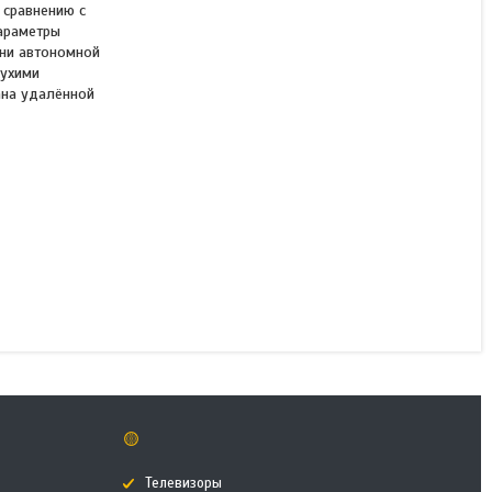
 сравнению с
араметры
ни автономной
сухими
Источник бесперебойного
ана удалённой
питания CyberPower
OLS10KE
В наличии
1 740 990 ₸
КУПИТЬ
🟡
Телевизоры