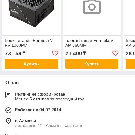
Блок питания Formula V
Блок питания Formula V
Блок
FV-1000PM
AP-550MM
AP-
73 158
21 400
28 
₸
₸
Купить
Купить
О нас
Рейтинг не сформирован
Менее 5 отзывов за последний год
Работает с 04.07.2014
г. Алматы
Жолбарыс 4/1, Алматы, Казахстан