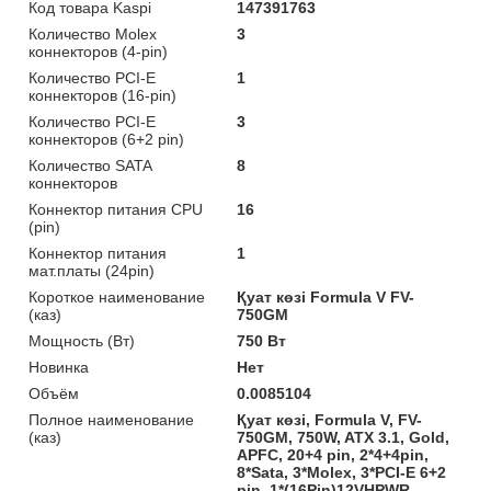
Код товара Kaspi
147391763
Количество Molex
3
коннекторов (4-pin)
Количество PCI-E
1
коннекторов (16-pin)
Количество PCI-E
3
коннекторов (6+2 pin)
Количество SATA
8
коннекторов
Коннектор питания CPU
16
(pin)
Коннектор питания
1
мат.платы (24pin)
Короткое наименование
Қуат көзі Formula V FV-
(каз)
750GM
Мощность (Bт)
750 Вт
Новинка
Нет
Объём
0.0085104
Полное наименование
Қуат көзі, Formula V, FV-
(каз)
750GM, 750W, ATX 3.1, Gold,
APFC, 20+4 pin, 2*4+4pin,
8*Sata, 3*Molex, 3*PCI-E 6+2
pin, 1*(16Pin)12VHPWR,