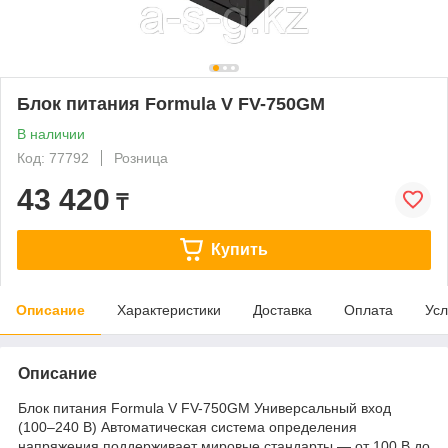
Блок питания Formula V FV-750GM
В наличии
Код: 77792
Розница
43 420
₸
Купить
Описание
Характеристики
Доставка
Оплата
Усл
Описание
Блок питания Formula V FV-750GM Универсальный вход
(100–240 В) Автоматическая система определения
напряжения поддерживает мировые стандарты — от 100 В до