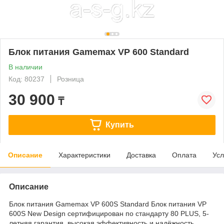
Блок питания Gamemax VP 600 Standard
В наличии
Код: 80237
Розница
30 900
₸
Купить
Описание
Характеристики
Доставка
Оплата
Усл
Описание
Блок питания Gamemax VP 600S Standard Блок питания VP
600S New Design сертифицирован по стандарту 80 PLUS, 5-
летняя гарантия, высокая эффективность и надёжность,