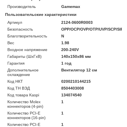
Производитель
Gamemax
Пользовательские характеристики
Артикул
2124-0600R0003
Безопасность
OPP/OCP/OVP/OTP/UVP/SCP/SIP
Благотворительность
N
Вес
1.98
Входное напряжение
200-240V
Габариты (ШхГхВ)
140x150x86 мм
Гарантия
1 год
Дополнительное
Вентилятор 12 см
охлаждение
Код НКТ
0200210144215
Код ТН ВЭД
8504403008
Код товара Kaspi
134074540
Количество Molex
1
коннекторов (4-pin)
Количество PCI-E
1
коннекторов (16-pin)
Количество PCI-E
1