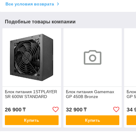
Все условия возврата
Подобные товары компании
Блок питания 1STPLAYER
Блок питания Gamemax
Бло
SR 600W STANDARD
GP 450B Bronze
GP 5
26 900
32 900
34 
₸
₸
Купить
Купить